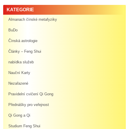
KATEGORIE
Almanach čínské metafyziky
BuDo
Čínská astrologie
Články – Feng Shui
nabídka služeb
Nauční Karty
Nezařazené
Pravidelní cvičení Qi Gong
Přednášky pro veřejnost
Qi Gong a Qi
Studium Feng Shui