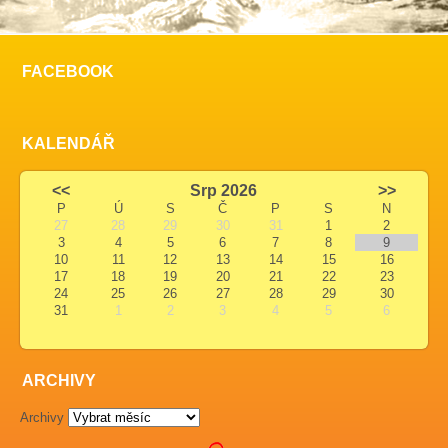
FACEBOOK
KALENDÁŘ
<<
Srp 2026
>>
P
Ú
S
Č
P
S
N
27
28
29
30
31
1
2
3
4
5
6
7
8
9
10
11
12
13
14
15
16
17
18
19
20
21
22
23
24
25
26
27
28
29
30
31
1
2
3
4
5
6
ARCHIVY
Archivy