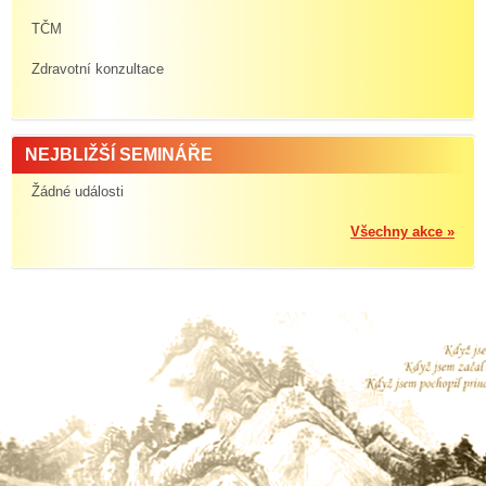
TČM
Zdravotní konzultace
NEJBLIŽŠÍ SEMINÁŘE
Žádné události
Všechny akce »