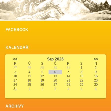
FACEBOOK
KALENDÁŘ
<<
Srp 2026
>>
P
Ú
S
Č
P
S
N
27
28
29
30
31
1
2
3
4
5
6
7
8
9
10
11
12
13
14
15
16
17
18
19
20
21
22
23
24
25
26
27
28
29
30
31
1
2
3
4
5
6
ARCHIVY