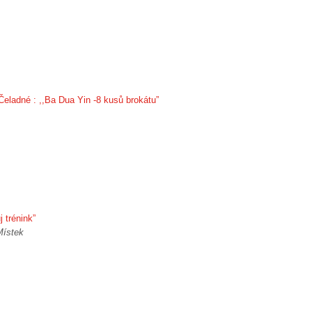
ladné : ,,Ba Dua Yin -8 kusů brokátu”
 trénink”
Místek