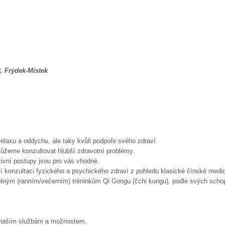
, Frýdek-Místek
 relaxu a oddychu, ale taky kvůli podpoře svého zdraví.
žeme konzultovat hlubší zdravotní problémy.
ativní postupy jsou pro vás vhodné.
 konzultaci fyzického a psychického zdraví z pohledu klasické čínské medic
delným (ranním/večerním) tréninkům Qi Gongu (čchi kungu), podle svých scho
 k naším službám a možnostem.