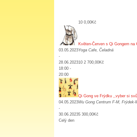
10 0,00Kč
Květen-Červen s Qi Gongem na Če
03.05.2023
Yoga Cafe, Čeladná
-
28.06.2023
10 2 700,00Kč
18:00 -
20:00
Qi Gong ve Frýdku ,,vyber si svůj
04.05.2023
Wu Gong Centrum F-M, Frýdek-
-
30.06.2023
5 300,00Kč
Celý den
Slot Online