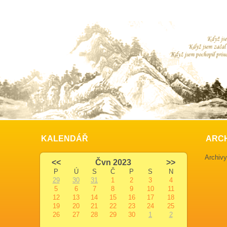
KALENDÁŘ
ARC
Archivy
<<
Čvn 2023
>>
P
Ú
S
Č
P
S
N
29
30
31
1
2
3
4
5
6
7
8
9
10
11
12
13
14
15
16
17
18
19
20
21
22
23
24
25
26
27
28
29
30
1
2