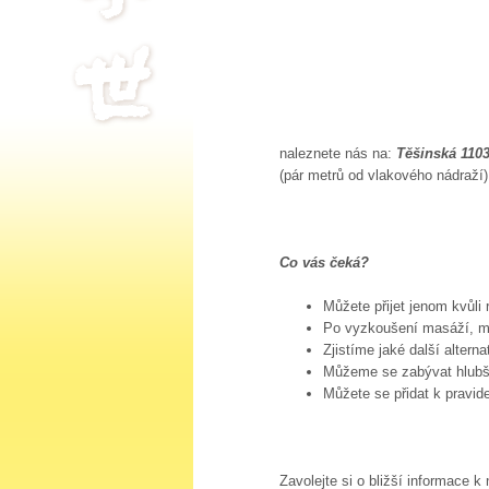
naleznete nás na:
Těšinská 1103
(pár metrů od vlakového nádraží)
Co vás čeká?
Můžete přijet jenom kvůli
Po vyzkoušení masáží, mů
Zjistíme jaké další altern
Můžeme se zabývat hlubší
Můžete se přidat k pravi
Zavolejte si o bližší informace