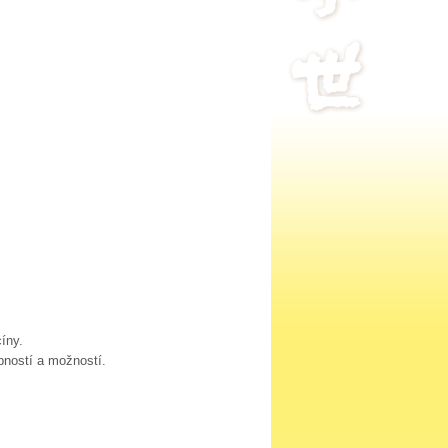
íny.
pností a možností.